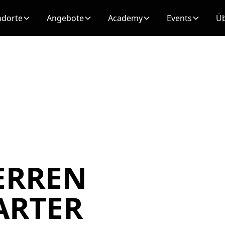
ndorte
Angebote
Academy
Events
Üb
ERREN
ARTER