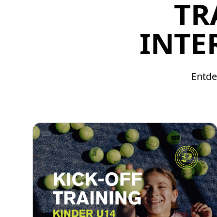
TR
INTE
Entde