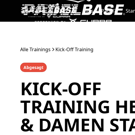
Was ist Padel?
Sta
Alle Trainings
Kick-Off Training
Abgesagt
KICK-OFF
TRAINING H
& DAMEN ST