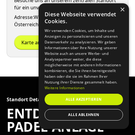
Besuche uns an unserem zentralen Standort
für ein unvergessliches Padel-Erlebnis.
×
Diese Webseite verwendet
Adresse:
Weikerlseestraße 60, 4030 Linz
|
Cookies.
Österreich
Wir verwenden Cookies, um Inhalte und
Anzeigen zu personalisieren und unseren
Karte ansehen
Datenverkehr zu analysieren. Wir geben
Informationen über Ihre Nutzung unserer
Website auch an unsere Werbe- und
Analysepartner weiter, die diese
möglicherweise mit anderen Informationen
kombinieren, die Sie ihnen bereitgestellt
haben oder die sie im Rahmen Ihrer
Nutzung ihrer Dienste gesammelt haben.
Weitere Informationen
Standort Details
ALLE AKZEPTIEREN
ENTDECKE DIE
ALLE ABLEHNEN
PADEL-ANLAGE