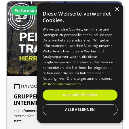
×
Performance Training
Diese Webseite verwendet
Cookies.
Wir verwenden Cookies, um Inhalte und
Anzeigen zu personalisieren und unseren
Datenverkehr zu analysieren. Wir geben
Informationen über Ihre Nutzung unserer
Website auch an unsere Werbe- und
Analysepartner weiter, die diese
möglicherweise mit anderen Informationen
kombinieren, die Sie ihnen bereitgestellt
haben oder die sie im Rahmen Ihrer
Nutzung ihrer Dienste gesammelt haben.
Weitere Informationen
11/12/2025
11:00
Linz Indoor | Padelbase Arena
GRUPPEN TRAINING
ALLE AKZEPTIEREN
INTERMEDIATE/ADVANCED
ALLE ABLEHNEN
Jeden Donnerstag findet in der Padelbase Linz-Halle die neue
Intermediate- und Advanced-Academy für Damen und Herren
statt