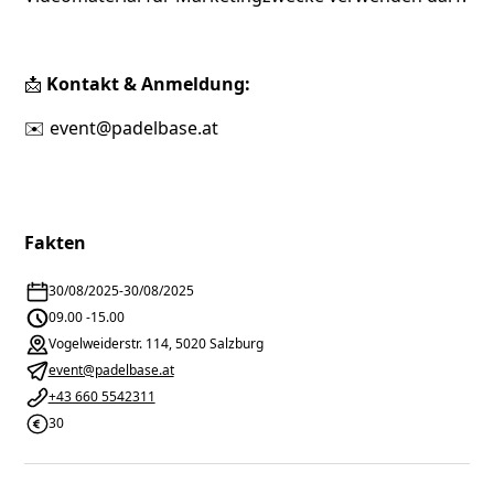
📩
Kontakt & Anmeldung:
✉️
event@padelbase.at
Fakten
30/08/2025
-
30/08/2025
09.00 -15.00
Vogelweiderstr. 114, 5020 Salzburg
event@padelbase.at
+43 660 5542311
30