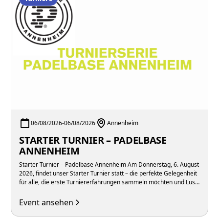
06/08/2026
-
06/08/2026
Annenheim
STARTER TURNIER – PADELBASE
ANNENHEIM
Starter Turnier – Padelbase Annenheim Am Donnerstag, 6. August
2026, findet unser Starter Turnier statt – die perfekte Gelegenheit
für alle, die erste Turniererfahrungen sammeln möchten und Lust
auf spannende Matches in sportlicher Atmosphäre unter der
Woche haben.
Event ansehen