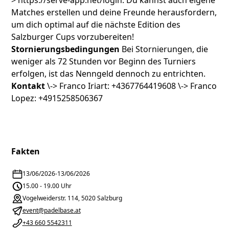
>
https://serve-app.net/login
. Du kannst auch eigene
Matches erstellen und deine Freunde herausfordern,
um dich optimal auf die nächste Edition des
Salzburger Cups vorzubereiten!
Stornierungsbedingungen
Bei Stornierungen, die
weniger als 72 Stunden vor Beginn des Turniers
erfolgen, ist das Nenngeld dennoch zu entrichten.
Kontakt
\-> Franco Iriart: +4367764419608 \-> Franco
Lopez: +4915258506367
Fakten
13/06/2026
-
13/06/2026
15.00 - 19.00 Uhr
Vogelweiderstr. 114, 5020 Salzburg
event@padelbase.at
+43 660 5542311