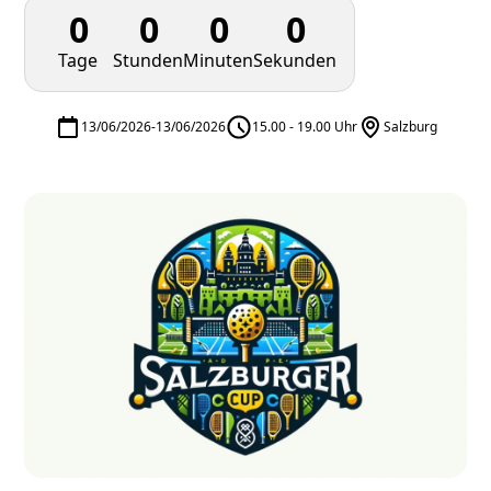
0
0
0
0
Tage
Stunden
Minuten
Sekunden
13/06/2026
-
13/06/2026
15.00 - 19.00 Uhr
Salzburg