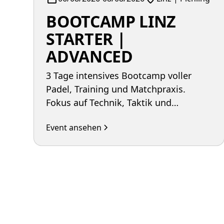
BOOTCAMP LINZ
STARTER |
ADVANCED
3 Tage intensives Bootcamp voller
Padel, Training und Matchpraxis.
Fokus auf Technik, Taktik und
individuelles Coaching in
Event ansehen
Kleingruppen. Levels: Starter,
Intermediate, Advanced