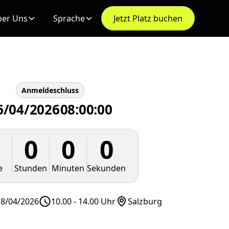
er Uns
Sprache
Jetzt Platz buchen
Anmeldeschluss
6/04/2026
08:00:00
0
0
0
0
e
Stunden
Minuten
Sekunden
18/04/2026
10.00 - 14.00 Uhr
Salzburg