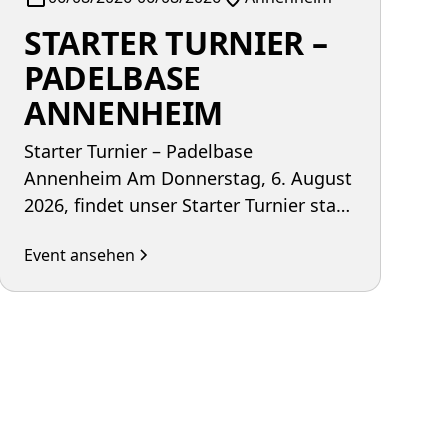
STARTER TURNIER –
PADELBASE
ANNENHEIM
Starter Turnier – Padelbase
Annenheim Am Donnerstag, 6. August
2026, findet unser Starter Turnier statt
– die perfekte Gelegenheit für alle, die
Event ansehen
erste Turniererfahrungen sammeln
möchten und Lust auf spannende
Matches in sportlicher Atmosphäre
unter der Woche haben.