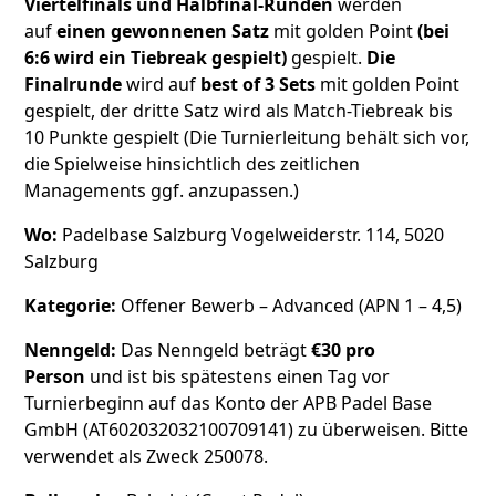
Viertelfinals
und Halbfinal-Runden
werden
auf
einen gewonnenen Satz
mit golden Point
(bei
6:6 wird ein Tiebreak gespielt)
gespielt.
Die
Finalrunde
wird auf
best of 3 Sets
mit golden Point
gespielt, der dritte Satz wird als Match-Tiebreak bis
10 Punkte gespielt (Die Turnierleitung behält sich vor,
die Spielweise hinsichtlich des zeitlichen
Managements ggf. anzupassen.)
Wo:
Padelbase Salzburg Vogelweiderstr. 114, 5020
Salzburg
Kategorie:
Offener Bewerb – Advanced (APN 1 – 4,5)
Nenngeld:
Das Nenngeld beträgt
€30 pro
Person
und ist bis spätestens einen Tag vor
Turnierbeginn auf das Konto der APB Padel Base
GmbH (AT602032032100709141) zu überweisen. Bitte
verwendet als Zweck 250078.