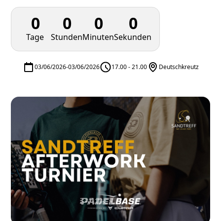
0
0
0
0
Tage
Stunden
Minuten
Sekunden
03/06/2026
-
03/06/2026
17.00 - 21.00
Deutschkreutz