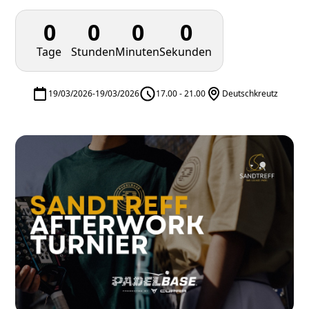
0
0
0
0
Tage
Stunden
Minuten
Sekunden
19/03/2026
-
19/03/2026
17.00 - 21.00
Deutschkreutz