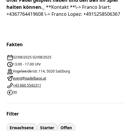
öfter Padel gespielt haben und den Ball im Spiel
halten können._
**Kontakt **\-> Franco Iriart:
+4367764419608 \-> Franco Lopez: +4915258506367
Fakten
02/08/2025
-
02/08/2025
13.00 - 17.00 Uhr
Vogelweiderstr. 114, 5020 Salzburg
event@padelbase.at
+43 660 5542311
30
Filter
Erwachsene
Starter
Offen