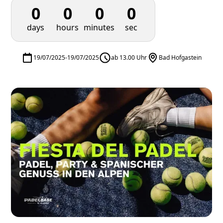
0
0
0
0
days
hours
minutes
sec
19/07/2025
-
19/07/2025
ab 13.00 Uhr
Bad Hofgastein