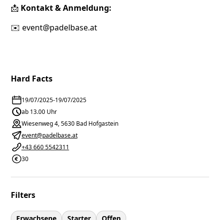
📩
Kontakt & Anmeldung:
✉️
event@padelbase.at
Hard Facts
19/07/2025
-
19/07/2025
ab 13.00 Uhr
Wiesenweg 4, 5630 Bad Hofgastein
event@padelbase.at
+43 660 5542311
30
Filters
Erwachsene
Starter
Offen