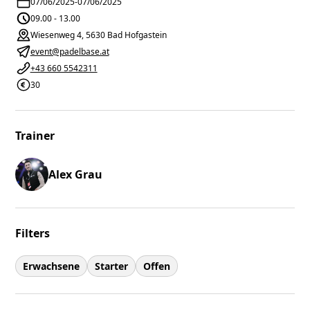
07/06/2025
-
07/06/2025
09.00 - 13.00
Wiesenweg 4, 5630 Bad Hofgastein
event@padelbase.at
+43 660 5542311
30
Trainer
Alex Grau
Filters
Erwachsene
Starter
Offen